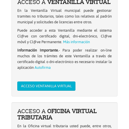
ACCESO A
VENTANILLA VIRTUAL
Cl@ve
fraudulentas
la
Ventanilla
plan
Segura
para
las
En la Ventanilla Virtual municipal puede gestionar
sede
Virtual
de
de
la
oficinas
tramites no tributarios, tales como los relativos al padrón
electrónica
a
pago
Usuario
solicitud
de
municipal y solicitudes de licencias entre otros.
municipal
través
personalizado
para
de
atención
Puede acceder a esta Ventanilla mediante el sistema
del
“LPA-
el
pagos
al
Cl@ve con certificado digital, dni-electrónico, Cl@ve
sistema
Pago
acceso
domiciliados
contribuyente
móvil y Cl@ve Permanente.
Más información
Cl@ve.
Fácil”
a
y
Información Importante.
- Para poder realizar on-line
la
fraccionados
muchos de los trámites de este Ventanilla a través de
Oficina
en
certificado digital o dni-electrónico es necesario instalar la
Virtual
materia
aplicación
Autofirma
Tributaria
tributaria.
ACCESO VENTANILLA VIRTUAL
ACCESO A
OFICINA VIRTUAL
TRIBUTARIA
En la Oficina virtual tributaria usted puede, entre otros,