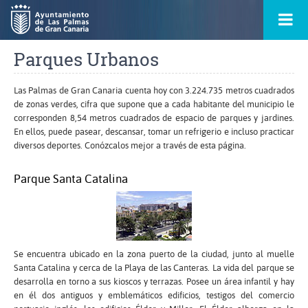
Ir
Menú
al
princ
contenido
principal
Parques Urbanos
de
la
ontacto
página
s
Las Palmas de Gran Canaria cuenta hoy con 3.224.735 metros cuadrados
de zonas verdes, cifra que supone que a cada habitante del municipio le
corresponden 8,54 metros cuadrados de espacio de parques y jardines.
En ellos, puede pasear, descansar, tomar un refrigerio e incluso practicar
diversos deportes. Conózcalos mejor a través de esta página.
Parque Santa Catalina
Se encuentra ubicado en la zona puerto de la ciudad, junto al muelle
Santa Catalina y cerca de la Playa de las Canteras. La vida del parque se
desarrolla en torno a sus kioscos y terrazas. Posee un área infantil y hay
en él dos antiguos y emblemáticos edificios, testigos del comercio