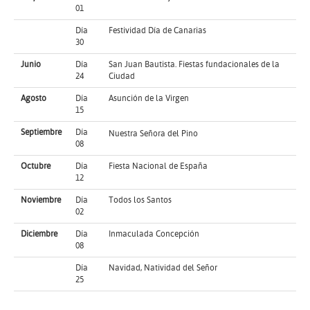
01
Día
Festividad Día de Canarias
30
Junio
Día
San Juan Bautista. Fiestas fundacionales de la
24
Ciudad
Agosto
Día
Asunción de la Virgen
15
Septiembre
Día
Nuestra Señora del Pino
08
Octubre
Día
Fiesta Nacional de España
12
Noviembre
Día
Todos los Santos
02
Diciembre
Día
Inmaculada Concepción
08
Día
Navidad, Natividad del Señor
25