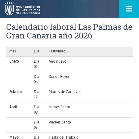
Ir
Menú
al
princ
contenido
principal
Calendario laboral Las Palmas de
de
la
ontacto
Gran Canaria año 2026
página
s
Mes
Día
Festividad
Enero
Dia
Año nuevo
01
Día
Día de Reyes
06
Febrero
Día
Martes de Carnaval
17
Abril
Día
Jueves Santo
02
Día
Viernes Santo
03
Mayo
Día
Fiesta del Trabajo