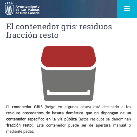
Ir
Menú
al
princ
contenido
principal
El contenedor gris: residuos
de
la
ontacto
fracción resto
página
s
El
contenedor GRIS
(beige en algunos casos) está destinado a los
residuos procedentes de basura doméstica que no dispongan de un
contenedor específico en la vía pública
(estos residuos se denominan
'
fracción resto
'). Este contenedor puede ser de apertura manual o
mediante pedal.