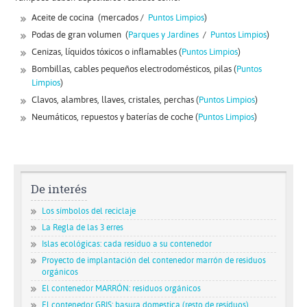
Aceite de cocina (mercados /
Puntos Limpios
)
Podas de gran volumen (
Parques y Jardines
/
Puntos Limpios
)
Cenizas, líquidos tóxicos o inflamables (
Puntos Limpios
)
Bombillas, cables pequeños electrodomésticos, pilas (
Puntos
Limpios
)
Clavos, alambres, llaves, cristales, perchas (
Puntos Limpios
)
Neumáticos, repuestos y baterías de coche (
Puntos Limpios
)
De interés
Los símbolos del reciclaje
La Regla de las 3 erres
Islas ecológicas: cada residuo a su contenedor
Proyecto de implantación del contenedor marrón de residuos
orgánicos
El contenedor MARRÓN: residuos orgánicos
El contenedor GRIS: basura domestica (resto de resíduos)