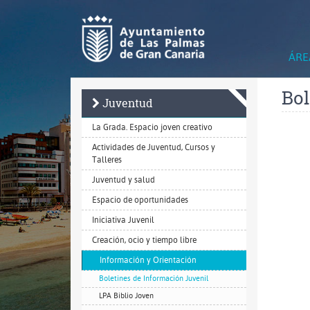
Ir
al
contenido
principal
de
ÁRE
la
página
Bol
Juventud
La Grada. Espacio joven creativo
Actividades de Juventud, Cursos y
Talleres
Juventud y salud
Espacio de oportunidades
Iniciativa Juvenil
Creación, ocio y tiempo libre
Información y Orientación
Boletines de Información Juvenil
LPA Biblio Joven