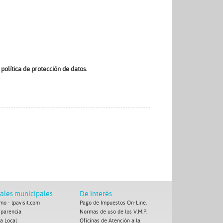
política de protección de datos.
tales municipales
De Interés
mo - lpavisit.com
Pago de Impuestos On-Line.
sparencia
Normas de uso de los V.M.P.
ía Local
Oficinas de Atención a la