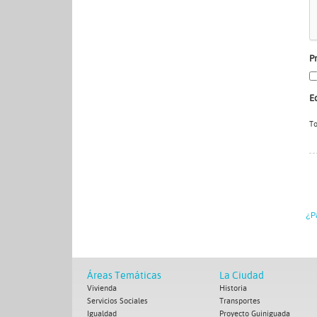
P
E
To
¿Pa
Áreas Temáticas
La Ciudad
Vivienda
Historia
Servicios Sociales
Transportes
Igualdad
Proyecto Guiniguada