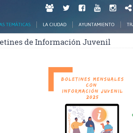
LPGC
Twitter
Facebook
Youtube
Inst
tú
decides
AS TEMÁTICAS
LA CIUDAD
AYUNTAMIENTO
TR
etines de Información Juvenil