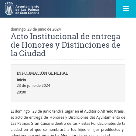
Ir
Menú
al
princ
contenido
principal
de
domingo, 23 de junio de 2024
la
ontacto
Acto Institucional de entrega
página
s
de Honores y Distinciones de
la Ciudad
INFORMACIÓN GENERAL
Inicio
23 de junio de 2024
20:00
El domingo 23 de junio tendrá lugar en el Auditorio Alfredo Kraus ,
el acto de entrega de Honores y Distinciones del Ayuntamiento de
Las Palmas Gran Canaria dentro de las Fiestas Fundacionales de la
ciudad en el que se nombrará a los hijos e hijas predilectos y
adoptivos y se entregarán las Medallas de oro de la ciudad