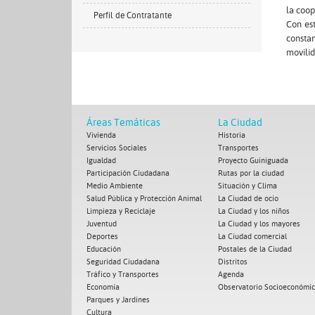
la coop
Perfil de Contratante
Con es
constan
movilid
Áreas Temáticas
La Ciudad
Vivienda
Historia
Servicios Sociales
Transportes
Igualdad
Proyecto Guiniguada
Participación Ciudadana
Rutas por la ciudad
Medio Ambiente
Situación y Clima
Salud Pública y Protección Animal
La Ciudad de ocio
Limpieza y Reciclaje
La Ciudad y los niños
Juventud
La Ciudad y los mayores
Deportes
La Ciudad comercial
Educación
Postales de la Ciudad
Seguridad Ciudadana
Distritos
Tráfico y Transportes
Agenda
Economía
Observatorio Socioeconómi
Parques y Jardines
Cultura