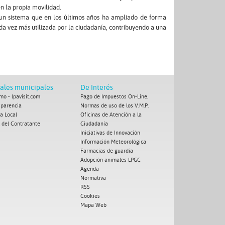
n la propia movilidad.
, un sistema que en los últimos años ha ampliado de forma
ada vez más utilizada por la ciudadanía, contribuyendo a una
tales municipales
De Interés
mo - lpavisit.com
Pago de Impuestos On-Line.
sparencia
Normas de uso de los V.M.P.
ía Local
Oficinas de Atención a la
l del Contratante
Ciudadanía
Iniciativas de Innovación
Información Meteorológica
Farmacias de guardia
Adopción animales LPGC
Agenda
Normativa
RSS
Cookies
Mapa Web