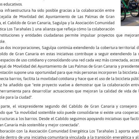
s educativos.
a infraestructura ha sido posible gracias a la colaboración entre
cejalía de Movilidad del Ayuntamiento de Las Palmas de Gran
, el Cabildo de Gran Canaria, Sagulpa y la Asociación Comunidad
ica Los Tarahales 1 una alianza que refleja cómo la colaboración
instituciones y entidades ciudadanas permite impulsar proyectos que mejora
ible.
as dos incorporaciones, Sagulpa continúa extendiendo la cobertura territorial de
ildo de Gran Canaria en estas iniciativas contribuye a seguir extendiendo la 
espacios de uso cotidiano y consolidando una red cada vez más conectada, acce
ejal de Movilidad del Ayuntamiento de Las Palmas de Gran Canaria y president
stación supone una oportunidad para que más personas incorporen la bicicleta 
ecta barrios, facilita la movilidad cotidiana y hace que el uso de la bicicleta pú
 ha añadido que "este proyecto vuelve a demostrar que la colaboración entre a
herramienta para desarrollar actuaciones que mejoran la calidad de vida de
ble para la ciudad".
 parte, el vicepresidente segundo del Cabildo de Gran Canaria y consejero 
do que "la movilidad sostenible solo puede consolidarse si existe una cooperac
tructuras a los barrios. Desde el Cabildo seguimos apoyando iniciativas que faci
n Canaria más sostenible y mejor conectada".
aboración con la Asociación Comunidad Energética Los Tarahales 1 aporta adem
ble dentro de una iniciativa comunitaria vinculada a la transición energética y 