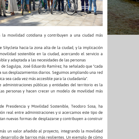
n la movilidad cotidiana y contribuyen a una ciudad más
 Sítycleta hacia la zona alta de la ciudad, y la implicación
movilidad sostenible en la ciudad, acercando el servicio a
sible y adaptada a las necesidades de las personas
e de Sagulpa, José Eduardo Ramírez, ha señalado que "cada
a sus desplazamientos diarios. Seguimos ampliando una red
blica sea cada vez más accesible para la ciudadanía".
dministraciones públicas y entidades del territorio es la
 las personas y hacen crecer un modelo de movilidad más
de Presidencia y Movilidad Sostenible, Teodoro Sosa, ha
ión real entre administraciones y si acercamos este tipo de
litan nuevas formas de desplazarse y contribuyen a construir
ás un valor añadido al proyecto, integrando la movilidad
al desarrollo de barrios más resilientes. Un ejemplo de cómo