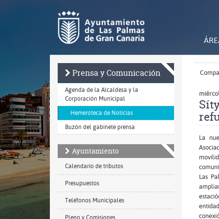
Ir
al
contenido
principal
de
ÁRE
la
página
Prensa y Comunicación
Compar
Agenda de la Alcaldesa y la
miércol
Corporación Municipal
Sít
ref
Hemeroteca de Noticias
Buzón del gabinete prensa
La nue
Asocia
Ayuntamiento
movili
Calendario de tributos
comunit
Las Pa
Presupuestos
amplia
estació
Teléfonos Municipales
entidad
conexi
Pleno y Comisiones