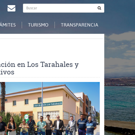
Buscador
agram
Redes
Contacto
Buscar
general
Sociales
ÁMITES
TURISMO
TRANSPARENCIA
ación en Los Tarahales y
tivos