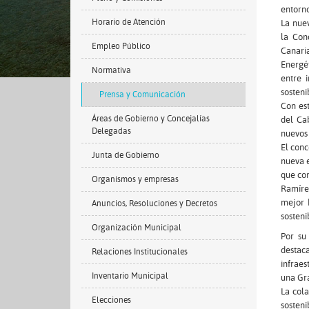
entorno
Horario de Atención
La nuev
la Con
Empleo Público
Canaria
Energét
Normativa
entre 
sosten
Prensa y Comunicación
Con est
Áreas de Gobierno y Concejalías
del Cab
Delegadas
nuevos 
El conc
Junta de Gobierno
nueva e
que con
Organismos y empresas
Ramírez
mejor 
Anuncios, Resoluciones y Decretos
sosteni
Organización Municipal
Por su
destaca
Relaciones Institucionales
infraes
Inventario Municipal
una Gra
La col
Elecciones
sosteni