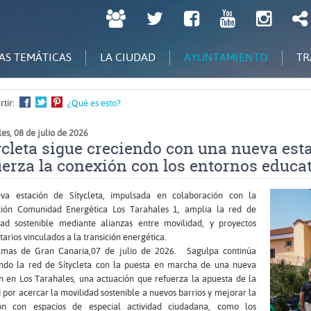
LPGC
Twitter
Facebook
Youtube
Inst
tú
decides
AS TEMÁTICAS
LA CIUDAD
AYUNTAMIENTO
TR
tir:
¿Qué es esto?
es, 08 de julio de 2026
ycleta sigue creciendo con una nueva est
uerza la conexión con los entornos educa
Ampliar
va estación de Sítycleta, impulsada en colaboración con la
imagen
ción Comunidad Energética Los Tarahales 1, amplia la red de
dad sostenible mediante alianzas entre movilidad, y proyectos
arios vinculados a la transición energética.
lmas de Gran Canaria,07 de julio de 2026. Sagulpa continúa
ndo la red de Sítycleta con la puesta en marcha de una nueva
n en Los Tarahales, una actuación que refuerza la apuesta de la
 por acercar la movilidad sostenible a nuevos barrios y mejorar la
ón con espacios de especial actividad ciudadana, como los