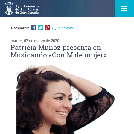
Ir
Menú
al
princ
contenido
principal
de
Compartir:
¿Qué es esto?
la
ontacto
página
s
martes, 03 de marzo de 2020
Patricia Muñoz presenta en
Musicando «Con M de mujer»
Ampliar
imagen