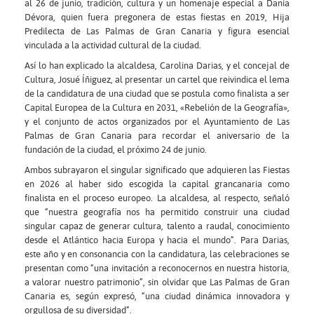
al 26 de junio, tradición, cultura y un homenaje especial a Dania
Dévora, quien fuera pregonera de estas fiestas en 2019, Hija
Predilecta de Las Palmas de Gran Canaria y figura esencial
vinculada a la actividad cultural de la ciudad.
Así lo han explicado la alcaldesa, Carolina Darias, y el concejal de
Cultura, Josué Íñiguez, al presentar un cartel que reivindica el lema
de la candidatura de una ciudad que se postula como finalista a ser
Capital Europea de la Cultura en 2031, «Rebelión de la Geografía»,
y el conjunto de actos organizados por el Ayuntamiento de Las
Palmas de Gran Canaria para recordar el aniversario de la
fundación de la ciudad, el próximo 24 de junio.
Ambos subrayaron el singular significado que adquieren las Fiestas
en 2026 al haber sido escogida la capital grancanaria como
finalista en el proceso europeo. La alcaldesa, al respecto, señaló
que “nuestra geografía nos ha permitido construir una ciudad
singular capaz de generar cultura, talento a raudal, conocimiento
desde el Atlántico hacia Europa y hacia el mundo”. Para Darias,
este año y en consonancia con la candidatura, las celebraciones se
presentan como “una invitación a reconocernos en nuestra historia,
a valorar nuestro patrimonio”, sin olvidar que Las Palmas de Gran
Canaria es, según expresó, “una ciudad dinámica innovadora y
orgullosa de su diversidad”.