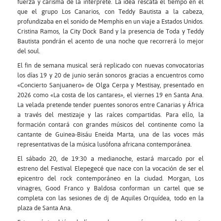
fuerza y carisma de la intérprete. La idea rescata el tiempo en el
que el grupo Los Canarios, con Teddy Bautista a la cabeza,
profundizaba en el sonido de Memphis en un viaje a Estados Unidos.
Cristina Ramos, la City Dock Band y la presencia de Toda y Teddy
Bautista pondrán el acento de una noche que recorrerá lo mejor
del soul.
El fin de semana musical será replicado con nuevas convocatorias
los días 19 y 20 de junio serán sonoros gracias a encuentros como
«Concierto Sanjuanero» de Olga Cerpa y Mestisay, presentado en
2026 como «La costa de los cantares», el viernes 19 en Santa Ana.
La velada pretende tender puentes sonoros entre Canarias y África
a través del mestizaje y las raíces compartidas. Para ello, la
formación contará con grandes músicos del continente como la
cantante de Guinea-Bisáu Eneida Marta, una de las voces más
representativas de la música lusófona africana contemporánea.
El sábado 20, de 19:30 a medianoche, estará marcado por el
estreno del Festival Elepegecé que nace con la vocación de ser el
epicentro del rock contemporáneo en la ciudad. Morgan, Los
vinagres, Good Franco y Baldosa conforman un cartel que se
completa con las sesiones de dj de Aquiles Orquídea, todo en la
plaza de Santa Ana.