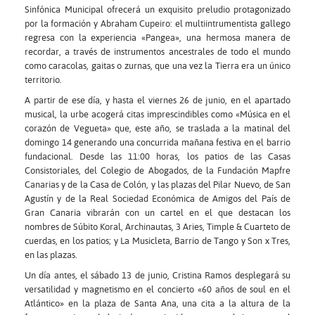
Sinfónica Municipal ofrecerá un exquisito preludio protagonizado
por la formación y Abraham Cupeiro: el multiintrumentista gallego
regresa con la experiencia «Pangea», una hermosa manera de
recordar, a través de instrumentos ancestrales de todo el mundo
como caracolas, gaitas o zurnas, que una vez la Tierra era un único
territorio.
A partir de ese día, y hasta el viernes 26 de junio, en el apartado
musical, la urbe acogerá citas imprescindibles como «Música en el
corazón de Vegueta» que, este año, se traslada a la matinal del
domingo 14 generando una concurrida mañana festiva en el barrio
fundacional. Desde las 11:00 horas, los patios de las Casas
Consistoriales, del Colegio de Abogados, de la Fundación Mapfre
Canarias y de la Casa de Colón, y las plazas del Pilar Nuevo, de San
Agustín y de la Real Sociedad Económica de Amigos del País de
Gran Canaria vibrarán con un cartel en el que destacan los
nombres de Súbito Koral, Archinautas, 3 Aries, Timple & Cuarteto de
cuerdas, en los patios; y La Musicleta, Barrio de Tango y Son x Tres,
en las plazas.
Un día antes, el sábado 13 de junio, Cristina Ramos desplegará su
versatilidad y magnetismo en el concierto «60 años de soul en el
Atlántico» en la plaza de Santa Ana, una cita a la altura de la