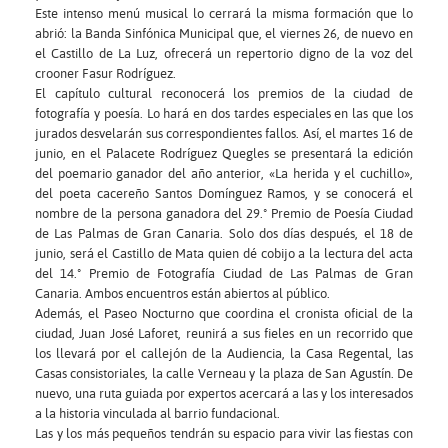
Este intenso menú musical lo cerrará la misma formación que lo
abrió: la Banda Sinfónica Municipal que, el viernes 26, de nuevo en
el Castillo de La Luz, ofrecerá un repertorio digno de la voz del
crooner Fasur Rodríguez.
El capítulo cultural reconocerá los premios de la ciudad de
fotografía y poesía. Lo hará en dos tardes especiales en las que los
jurados desvelarán sus correspondientes fallos. Así, el martes 16 de
junio, en el Palacete Rodríguez Quegles se presentará la edición
del poemario ganador del año anterior, «La herida y el cuchillo»,
del poeta cacereño Santos Domínguez Ramos, y se conocerá el
nombre de la persona ganadora del 29.º Premio de Poesía Ciudad
de Las Palmas de Gran Canaria. Solo dos días después, el 18 de
junio, será el Castillo de Mata quien dé cobijo a la lectura del acta
del 14.º Premio de Fotografía Ciudad de Las Palmas de Gran
Canaria. Ambos encuentros están abiertos al público.
Además, el Paseo Nocturno que coordina el cronista oficial de la
ciudad, Juan José Laforet, reunirá a sus fieles en un recorrido que
los llevará por el callejón de la Audiencia, la Casa Regental, las
Casas consistoriales, la calle Verneau y la plaza de San Agustín. De
nuevo, una ruta guiada por expertos acercará a las y los interesados
a la historia vinculada al barrio fundacional.
Las y los más pequeños tendrán su espacio para vivir las fiestas con