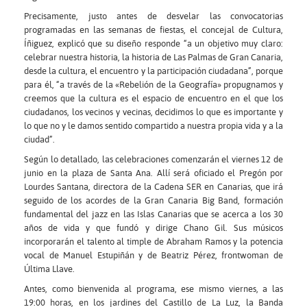
Precisamente, justo antes de desvelar las convocatorias
programadas en las semanas de fiestas, el concejal de Cultura,
Íñiguez, explicó que su diseño responde “a un objetivo muy claro:
celebrar nuestra historia, la historia de Las Palmas de Gran Canaria,
desde la cultura, el encuentro y la participación ciudadana”, porque
para él, “a través de la «Rebelión de la Geografía» propugnamos y
creemos que la cultura es el espacio de encuentro en el que los
ciudadanos, los vecinos y vecinas, decidimos lo que es importante y
lo que no y le damos sentido compartido a nuestra propia vida y a la
ciudad”.
Según lo detallado, las celebraciones comenzarán el viernes 12 de
junio en la plaza de Santa Ana. Allí será oficiado el Pregón por
Lourdes Santana, directora de la Cadena SER en Canarias, que irá
seguido de los acordes de la Gran Canaria Big Band, formación
fundamental del jazz en las Islas Canarias que se acerca a los 30
años de vida y que fundó y dirige Chano Gil. Sus músicos
incorporarán el talento al timple de Abraham Ramos y la potencia
vocal de Manuel Estupiñán y de Beatriz Pérez, frontwoman de
Última Llave.
Antes, como bienvenida al programa, ese mismo viernes, a las
19:00 horas, en los jardines del Castillo de La Luz, la Banda