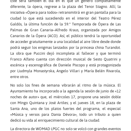
Este será también el día en el que un género completamente
diferente, la ópera, regrese a la plaza del Tenor Stagno. Allí, la
iniciativa «Ópera para todos» retransmitirá en gran pantalla para la
ciudad lo que está sucediendo en el interior del Teatro Pérez
Galdós, la última función de la 59.ª Temporada de Ópera de Las
Palmas de Gran Canaria–Alfredo Kraus, organizada por Amigos
Canarios de la Ópera (ACO). Así, el público tendrá la oportunidad
de acceder gratuitamente a una localidad al aire libre desde donde
podrá seguir los enigmas lanzados por la princesa china Turandot.
La obra que Puccini dejó incompleta al fallecer y que terminó
Franco Alfano cuenta con dirección musical de Sesto Quatrini y
escénica y escenográfica de Daniele Piscopo y está protagonizada
por Liudmyla Monastyrska, Angelo Villari y María Belén Rivarola,
entre otros.
No solo los fines de semana vibrarán al ritmo de la música. El
Ayuntamiento ha incorporado a la agenda la sesión de junio de «12
noches de autor» que, el miércoles 17, propone una sesión doble
con Mingo Quintana y José Artiles; y el jueves 18, en la plaza de
Santa Ana, uno de los platos fuertes del programa, el especial
«Música y versos para Dania Dévora», todo un tributo a quien
dedicó su vida al enriquecimiento cultural de la ciudad.
La directora de WOMAD LPGC no solo se volcó con grandes eventos