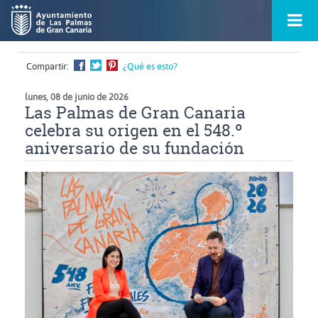
Ir
Menú
al
princ
contenido
principal
de
Compartir:
¿Qué es esto?
la
ontacto
página
s
lunes, 08 de junio de 2026
Las Palmas de Gran Canaria
celebra su origen en el 548.º
aniversario de su fundación
Ampliar
imagen