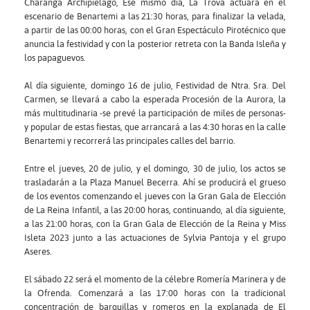
Charanga Archipiélago, Ese mismo día, La Trova actuará en el
escenario de Benartemi a las 21:30 horas, para finalizar la velada,
a partir de las 00:00 horas, con el Gran Espectáculo Pirotécnico que
anuncia la festividad y con la posterior retreta con la Banda Isleña y
los papaguevos.
Al día siguiente, domingo 16 de julio, Festividad de Ntra. Sra. Del
Carmen, se llevará a cabo la esperada Procesión de la Aurora, la
más multitudinaria -se prevé la participación de miles de personas-
y popular de estas fiestas, que arrancará a las 4:30 horas en la calle
Benartemi y recorrerá las principales calles del barrio.
Entre el jueves, 20 de julio, y el domingo, 30 de julio, los actos se
trasladarán a la Plaza Manuel Becerra. Ahí se producirá el grueso
de los eventos comenzando el jueves con la Gran Gala de Elección
de La Reina Infantil, a las 20:00 horas, continuando, al día siguiente,
a las 21:00 horas, con la Gran Gala de Elección de la Reina y Miss
Isleta 2023 junto a las actuaciones de Sylvia Pantoja y el grupo
Aseres.
El sábado 22 será el momento de la célebre Romería Marinera y de
la Ofrenda. Comenzará a las 17:00 horas con la tradicional
concentración de barquillas y romeros en la explanada de El