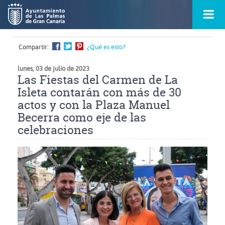
Ir
Menú
al
princ
contenido
principal
de
Compartir:
¿Qué es esto?
la
ontacto
página
s
lunes, 03 de julio de 2023
Las Fiestas del Carmen de La
Isleta contarán con más de 30
actos y con la Plaza Manuel
Becerra como eje de las
celebraciones
Ampliar
imagen