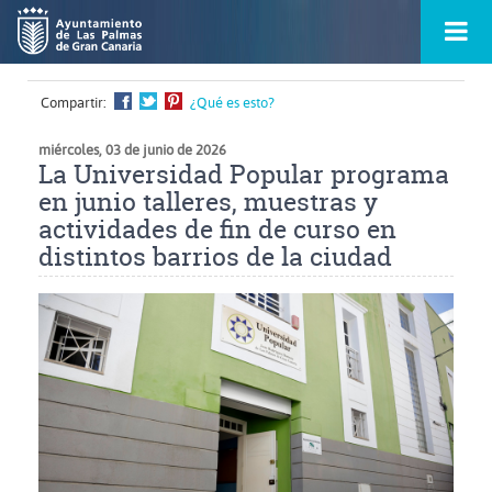
Ir
Menú
al
princ
contenido
principal
de
Compartir:
¿Qué es esto?
la
ontacto
página
s
miércoles, 03 de junio de 2026
La Universidad Popular programa
en junio talleres, muestras y
actividades de fin de curso en
distintos barrios de la ciudad
Ampliar
imagen