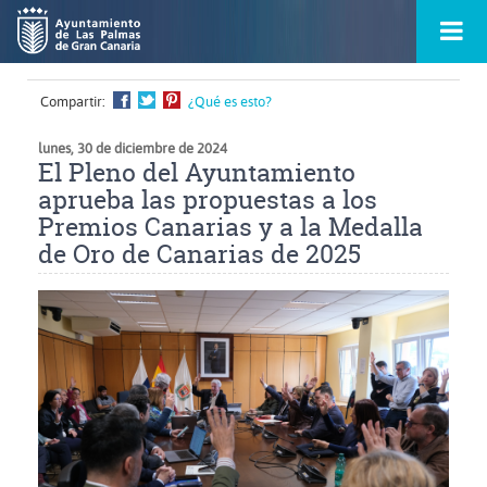
Ir
Menú
al
princ
contenido
principal
de
Compartir:
¿Qué es esto?
la
ontacto
página
s
lunes, 30 de diciembre de 2024
El Pleno del Ayuntamiento
aprueba las propuestas a los
Premios Canarias y a la Medalla
de Oro de Canarias de 2025
Ampliar
imagen