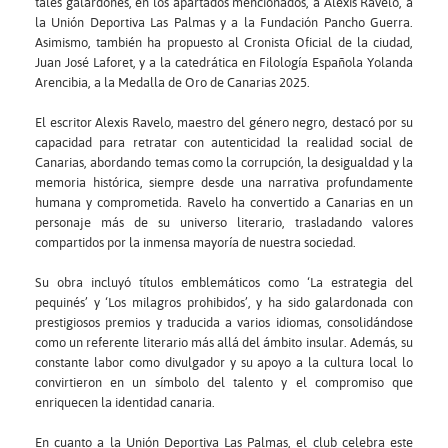
tales galardones, en los apartados mencionados, a Alexis Ravelo, a
la Unión Deportiva Las Palmas y a la Fundación Pancho Guerra.
Asimismo, también ha propuesto al Cronista Oficial de la ciudad,
Juan José Laforet, y a la catedrática en Filología Española Yolanda
Arencibia, a la Medalla de Oro de Canarias 2025.
El escritor Alexis Ravelo, maestro del género negro, destacó por su
capacidad para retratar con autenticidad la realidad social de
Canarias, abordando temas como la corrupción, la desigualdad y la
memoria histórica, siempre desde una narrativa profundamente
humana y comprometida. Ravelo ha convertido a Canarias en un
personaje más de su universo literario, trasladando valores
compartidos por la inmensa mayoría de nuestra sociedad.
Su obra incluyó títulos emblemáticos como ‘La estrategia del
pequinés’ y ‘Los milagros prohibidos’, y ha sido galardonada con
prestigiosos premios y traducida a varios idiomas, consolidándose
como un referente literario más allá del ámbito insular. Además, su
constante labor como divulgador y su apoyo a la cultura local lo
convirtieron en un símbolo del talento y el compromiso que
enriquecen la identidad canaria.
En cuanto a la Unión Deportiva Las Palmas, el club celebra este