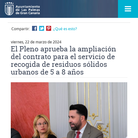
Ir
Menú
al
princ
contenido
principal
de
Compartir:
¿Qué es esto?
la
ontacto
página
s
viernes, 22 de marzo de 2024
El Pleno aprueba la ampliación
del contrato para el servicio de
recogida de residuos sólidos
urbanos de 5 a 8 años
Ampliar
imagen