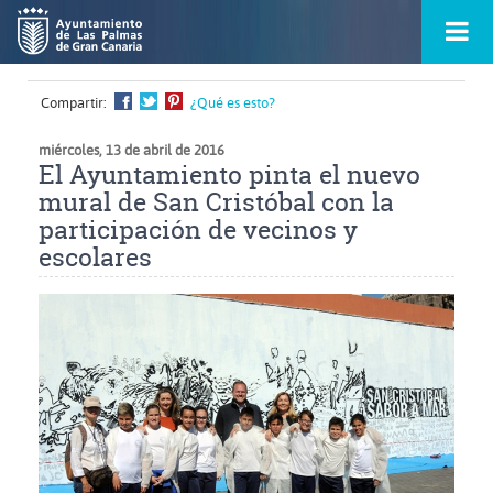
Ir
Menú
al
princ
contenido
principal
de
Compartir:
¿Qué es esto?
la
ontacto
página
s
miércoles, 13 de abril de 2016
El Ayuntamiento pinta el nuevo
mural de San Cristóbal con la
participación de vecinos y
escolares
Ampliar
imagen