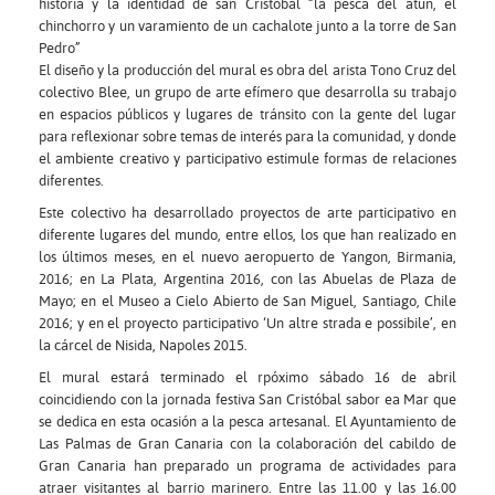
historia y la identidad de san Cristóbal “la pesca del atún, el
chinchorro y un varamiento de un cachalote junto a la torre de San
Pedro”
El diseño y la producción del mural es obra del arista Tono Cruz del
colectivo Blee, un grupo de arte efímero que desarrolla su trabajo
en espacios públicos y lugares de tránsito con la gente del lugar
para reflexionar sobre temas de interés para la comunidad, y donde
el ambiente creativo y participativo estimule formas de relaciones
diferentes.
Este colectivo ha desarrollado proyectos de arte participativo en
diferente lugares del mundo, entre ellos, los que han realizado en
los últimos meses, en el nuevo aeropuerto de Yangon, Birmania,
2016; en La Plata, Argentina 2016, con las Abuelas de Plaza de
Mayo; en el Museo a Cielo Abierto de San Miguel, Santiago, Chile
2016; y en el proyecto participativo ‘Un altre strada e possibile’, en
la cárcel de Nisida, Napoles 2015.
El mural estará terminado el rpóximo sábado 16 de abril
coincidiendo con la jornada festiva San Cristóbal sabor ea Mar que
se dedica en esta ocasión a la pesca artesanal. El Ayuntamiento de
Las Palmas de Gran Canaria con la colaboración del cabildo de
Gran Canaria han preparado un programa de actividades para
atraer visitantes al barrio marinero. Entre las 11.00 y las 16.00