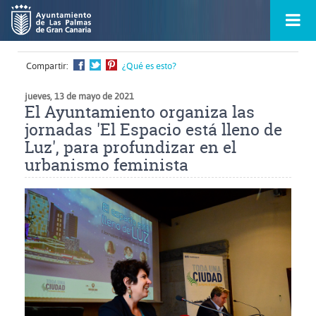
Ir
Menú
al
princ
contenido
principal
de
Compartir:
¿Qué es esto?
la
ontacto
página
s
jueves, 13 de mayo de 2021
El Ayuntamiento organiza las
jornadas 'El Espacio está lleno de
Luz', para profundizar en el
urbanismo feminista
Ampliar
imagen