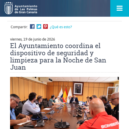
Ir
Menú
al
princ
contenido
principal
de
Compartir:
¿Qué es esto?
la
ontacto
página
s
viernes, 19 de junio de 2026
El Ayuntamiento coordina el
dispositivo de seguridad y
limpieza para la Noche de San
Juan
Ampliar
imagen