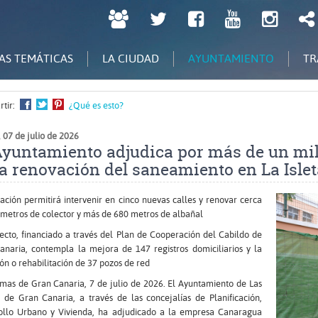
LPGC
Twitter
Facebook
Youtube
Inst
tú
decides
AS TEMÁTICAS
LA CIUDAD
AYUNTAMIENTO
TR
tir:
¿Qué es esto?
 07 de julio de 2026
Ayuntamiento adjudica por más de un mil
la renovación del saneamiento en La Islet
Ampliar
ación permitirá intervenir en cinco nuevas calles y renovar cerca
imagen
 metros de colector y más de 680 metros de albañal
ecto, financiado a través del Plan de Cooperación del Cabildo de
anaria, contempla la mejora de 147 registros domiciliarios y la
ón o rehabilitación de 37 pozos de red
mas de Gran Canaria, 7 de julio de 2026. El Ayuntamiento de Las
 de Gran Canaria, a través de las concejalías de Planificación,
ollo Urbano y Vivienda, ha adjudicado a la empresa Canaragua