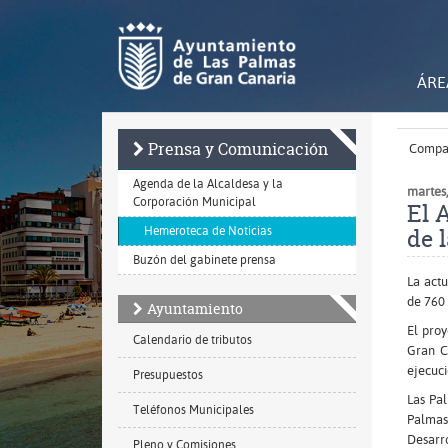
Ir
al
contenido
principal
de
ÁRE
la
página
Prensa y Comunicación
Compar
Agenda de la Alcaldesa y la
martes,
Corporación Municipal
El 
de 
Hemeroteca de Noticias
Buzón del gabinete prensa
La actu
de 760
Ayuntamiento
El proy
Calendario de tributos
Gran C
ejecuci
Presupuestos
Las Pal
Teléfonos Municipales
Palmas
Desarr
Pleno y Comisiones