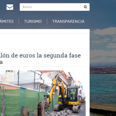
Buscador
agram
Redes
Contacto
Buscar
general
Sociales
ÁMITES
TURISMO
TRANSPARENCIA
lón de euros la segunda fase
a