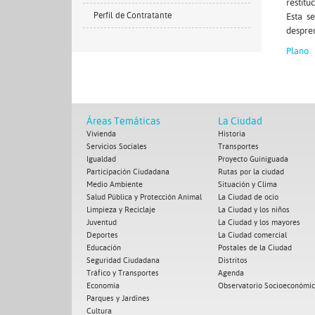
restitu
Perfil de Contratante
Esta s
despren
Plano
Áreas Temáticas
La Ciudad
Vivienda
Historia
Servicios Sociales
Transportes
Igualdad
Proyecto Guiniguada
Participación Ciudadana
Rutas por la ciudad
Medio Ambiente
Situación y Clima
Salud Pública y Protección Animal
La Ciudad de ocio
Limpieza y Reciclaje
La Ciudad y los niños
Juventud
La Ciudad y los mayores
Deportes
La Ciudad comercial
Educación
Postales de la Ciudad
Seguridad Ciudadana
Distritos
Tráfico y Transportes
Agenda
Economía
Observatorio Socioeconómi
Parques y Jardines
Cultura