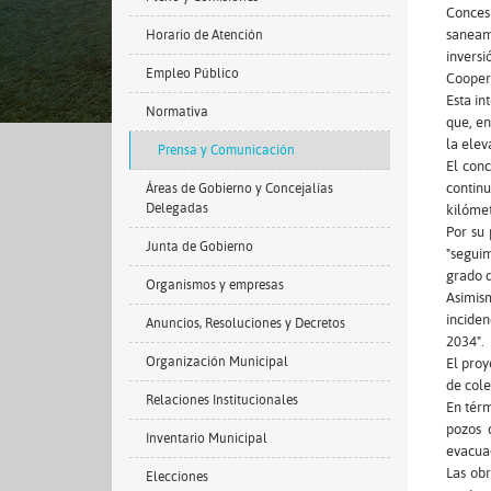
Concesi
saneam
Horario de Atención
invers
Empleo Público
Cooper
Esta in
Normativa
que, en
la elev
Prensa y Comunicación
El conc
continu
Áreas de Gobierno y Concejalías
Delegadas
kilómet
Por su
Junta de Gobierno
"segui
grado d
Organismos y empresas
Asimism
inciden
Anuncios, Resoluciones y Decretos
2034".
Organización Municipal
El proy
de cole
Relaciones Institucionales
En térm
pozos 
Inventario Municipal
evacua
Las obr
Elecciones