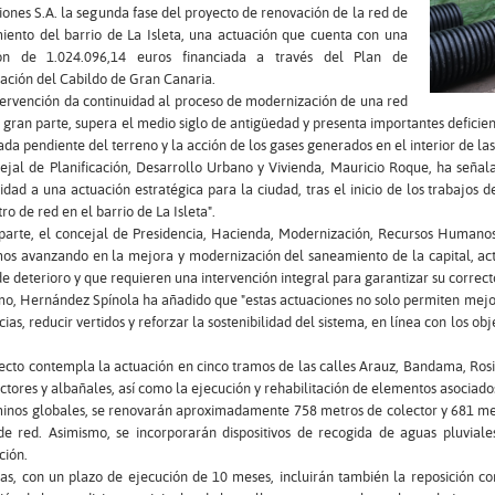
ones S.A. la segunda fase del proyecto de renovación de la red de
iento del barrio de La Isleta, una actuación que cuenta con una
ión de 1.024.096,14 euros financiada a través del Plan de
ación del Cabildo de Gran Canaria.
tervención da continuidad al proceso de modernización de una red
 gran parte, supera el medio siglo de antigüedad y presenta importantes deficien
ada pendiente del terreno y la acción de los gases generados en el interior de la
ejal de Planificación, Desarrollo Urbano y Vivienda, Mauricio Roque, ha señal
idad a una actuación estratégica para la ciudad, tras el inicio de los trabajos
ro de red en el barrio de La Isleta".
 parte, el concejal de Presidencia, Hacienda, Modernización, Recursos Humano
mos avanzando en la mejora y modernización del saneamiento de la capital, ac
e deterioro y que requieren una intervención integral para garantizar su correc
o, Hernández Spínola ha añadido que "estas actuaciones no solo permiten mejora
cias, reducir vertidos y reforzar la sostenibilidad del sistema, en línea con los ob
ecto contempla la actuación en cinco tramos de las calles Arauz, Bandama, Rosia
ctores y albañales, así como la ejecución y rehabilitación de elementos asociado
inos globales, se renovarán aproximadamente 758 metros de colector y 681 metr
de red. Asimismo, se incorporarán dispositivos de recogida de aguas pluvial
ción.
as, con un plazo de ejecución de 10 meses, incluirán también la reposición co