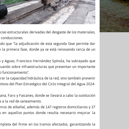
cias estructurales derivadas del desgaste de los materiales,
s conducciones.
ado que "la adjudicación de esta segunda fase permite dar
 de la primera fase, donde ya se está renovando cerca de un
s y Aguas, Francisco Hernández Spínola, ha subrayado que
tuando sobre infraestructuras que presentan un importante
to funcionamiento".
r la capacidad hidráulica de la red, sino también prevenir
jetivos del Plan Estratégico del Ciclo Integral del Agua 2024-
na, Faro y Faicanes, donde se llevará a cabo la sustitución
s a la red de saneamiento.
os de albañal, además de 147 registros domiciliarios y 37
es en aquellos puntos donde resulta necesario mejorar la
mpleta del firme en los tramos afectados, garantizando la