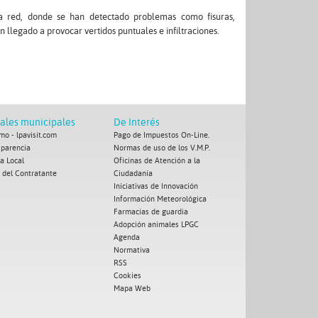
la red, donde se han detectado problemas como fisuras,
 llegado a provocar vertidos puntuales e infiltraciones.
tales municipales
De Interés
mo - lpavisit.com
Pago de Impuestos On-Line.
sparencia
Normas de uso de los V.M.P.
ía Local
Oficinas de Atención a la
l del Contratante
Ciudadanía
Iniciativas de Innovación
Información Meteorológica
Farmacias de guardia
Adopción animales LPGC
Agenda
Normativa
RSS
Cookies
Mapa Web