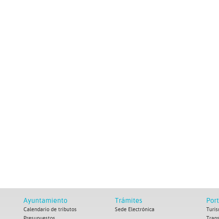
Ayuntamiento
Trámites
Por
Calendario de tributos
Sede Electrónica
Turis
Presupuestos
Tran