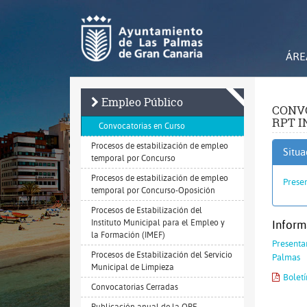
Ir
al
contenido
principal
de
ÁRE
la
página
Empleo Público
CONVO
RPT I
Convocatorias en Curso
Procesos de estabilización de empleo
Situa
temporal por Concurso
Procesos de estabilización de empleo
Presen
temporal por Concurso-Oposición
Procesos de Estabilización del
Instituto Municipal para el Empleo y
Inform
la Formación (IMEF)
Presentar
Procesos de Estabilización del Servicio
Palmas
Municipal de Limpieza
Boletí
Convocatorias Cerradas