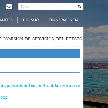
Buscador
agram
Redes
Contacto
Buscar
general
Sociales
ÁMITES
TURISMO
TRANSPARENCIA
 COMISIÓN DE SERVICIOS, DEL PUESTO
 su publicación en el Boletín Oficial de la Provincia de Las
e 2025