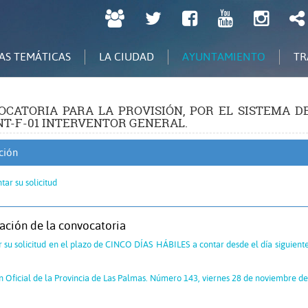
LPGC
Twitter
Facebook
Youtube
Inst
tú
decides
AS TEMÁTICAS
LA CIUDAD
AYUNTAMIENTO
TR
CATORIA PARA LA PROVISIÓN, POR EL SISTEMA DE
NT-F-01 INTERVENTOR GENERAL.
ción
tar su solicitud
ación de la convocatoria
 su solicitud en el plazo de CINCO DÍAS HÁBILES a contar desde el día siguiente a
n Oficial de la Provincia de Las Palmas. Número 143, viernes 28 de noviembre d