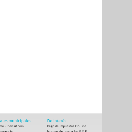
tales municipales
De Interés
mo - lpavisit.com
Pago de Impuestos On-Line.
sparencia
Normas de uso de los V.M.P.