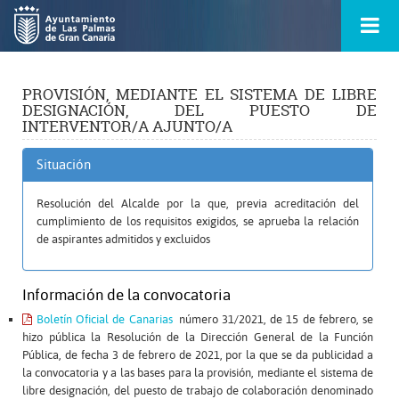
Ir
Menú
al
princ
contenido
principal
de
la
PROVISIÓN, MEDIANTE EL SISTEMA DE LIBRE
ontacto
página
DESIGNACIÓN, DEL PUESTO DE
s
INTERVENTOR/A AJUNTO/A
Situación
Resolución del Alcalde por la que, previa acreditación del
cumplimiento de los requisitos exigidos, se aprueba la relación
de aspirantes admitidos y excluidos
Información de la convocatoria
Boletín Oficial de Canarias
número 31/2021, de 15 de febrero, se
hizo pública la Resolución de la Dirección General de la Función
Pública, de fecha 3 de febrero de 2021, por la que se da publicidad a
la convocatoria y a las bases para la provisión, mediante el sistema de
libre designación, del puesto de trabajo de colaboración denominado