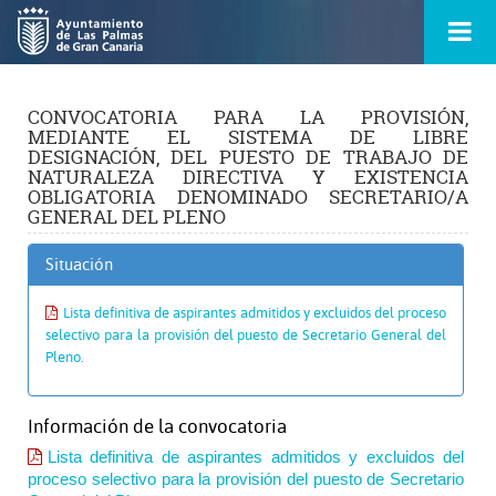
Ir
Menú
al
princ
contenido
principal
de
la
CONVOCATORIA PARA LA PROVISIÓN,
ontacto
página
MEDIANTE EL SISTEMA DE LIBRE
s
DESIGNACIÓN, DEL PUESTO DE TRABAJO DE
NATURALEZA DIRECTIVA Y EXISTENCIA
OBLIGATORIA DENOMINADO SECRETARIO/A
GENERAL DEL PLENO
Situación
Lista definitiva de aspirantes admitidos y excluidos del proceso
selectivo para la provisión del puesto de Secretario General del
Pleno.
Información de la convocatoria
Lista definitiva de aspirantes admitidos y excluidos del
proceso selectivo para la provisión del puesto de Secretario