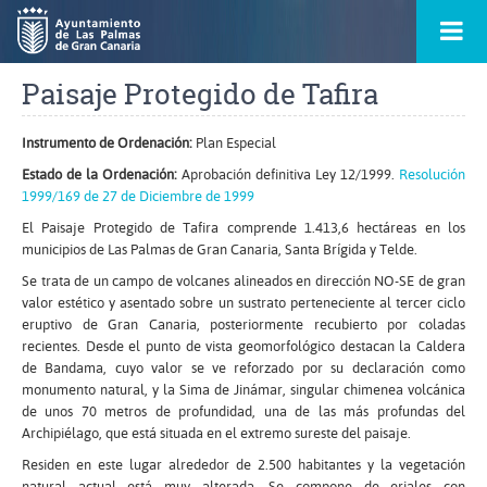
Ir
Menú
al
princ
contenido
principal
Paisaje Protegido de Tafira
de
la
ontacto
página
s
Instrumento de Ordenación:
Plan Especial
Estado de la Ordenación:
Aprobación definitiva Ley 12/1999.
Resolución
1999/169 de 27 de Diciembre de 1999
El Paisaje Protegido de Tafira comprende 1.413,6 hectáreas en los
municipios de Las Palmas de Gran Canaria, Santa Brígida y Telde.
Se trata de un campo de volcanes alineados en dirección NO-SE de gran
valor estético y asentado sobre un sustrato perteneciente al tercer ciclo
eruptivo de Gran Canaria, posteriormente recubierto por coladas
recientes. Desde el punto de vista geomorfológico destacan la Caldera
de Bandama, cuyo valor se ve reforzado por su declaración como
monumento natural, y la Sima de Jinámar, singular chimenea volcánica
de unos 70 metros de profundidad, una de las más profundas del
Archipiélago, que está situada en el extremo sureste del paisaje.
Residen en este lugar alrededor de 2.500 habitantes y la vegetación
natural actual está muy alterada. Se compone de eriales con