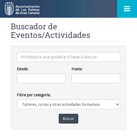
Ir
Menú
al
princ
contenido
principal
Buscador de
de
la
ontacto
Eventos/Actividades
página
s
Introduzca
una
palabra
Desde:
Hasta:
o
frase
a
buscar
Filtre por categoría: