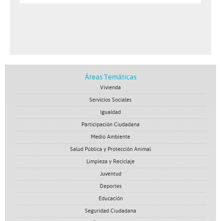
31
Agosto
Agosto
Agosto
Agosto
Agosto
Agosto
Agosto
de
Agosto
error getting json:
https://www.laspalmasgc.es/lphp/eventos.json
Áreas Temáticas
Vivienda
Servicios Sociales
Igualdad
Participación Ciudadana
Medio Ambiente
Salud Pública y Protección Animal
Limpieza y Reciclaje
Juventud
Deportes
Educación
Seguridad Ciudadana