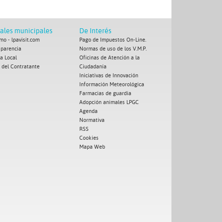
tales municipales
De Interés
mo - lpavisit.com
Pago de Impuestos On-Line.
sparencia
Normas de uso de los V.M.P.
ía Local
Oficinas de Atención a la
l del Contratante
Ciudadanía
Iniciativas de Innovación
Información Meteorológica
Farmacias de guardia
Adopción animales LPGC
Agenda
Normativa
RSS
Cookies
Mapa Web