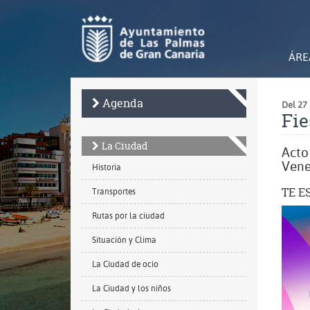
Ir
al
contenido
principal
de
ÁRE
la
página
Agenda
Del 27
Fie
La Ciudad
Acto
Vene
Historia
TE E
Transportes
Amplia
Rutas por la ciudad
imagen
Situación y Clima
La Ciudad de ocio
La Ciudad y los niños