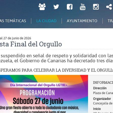
LPGC
Twitter
Facebook
Youtube
Inst
tú
decides
AS TEMÁTICAS
LA CIUDAD
AYUNTAMIENTO
TR
al 27 de junio de 2026
sta Final del Orgullo
 suspendido en señal de respeto y solidaridad con la
zuela, el Gobierno de Canarias ha decretado tres día
SPERAMOS PARA CELEBRAR LA DIVERSIDAD Y EL ORGULL
r
INFORMAC
Dirección
Plaza de Cana
Organizador
Concejalía de
Inicio