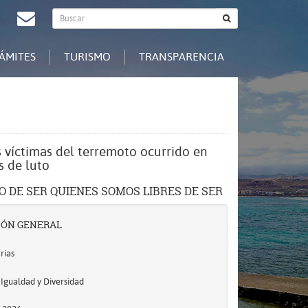
Buscador
agram
Redes
Contacto
Buscar
general
Sociales
ÁMITES
TURISMO
TRANSPARENCIA
s víctimas del terremoto ocurrido en
s de luto
O DE SER QUIENES SOMOS LIBRES DE SER
IÓN GENERAL
rias
 Igualdad y Diversidad