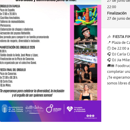
27 de junio d
22:00
Finalización
27 de junio d
🎶
FIESTA FI
📍 Plaza de C
🕙 De 22:00 a
🎧 DJ Carla C
🎧 DJ Jia Mile
🚚🍔 Foodtruc
completar una
¡Te esperamos 
somos libres d