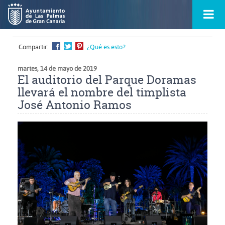
Ir
Menú
al
princ
contenido
principal
de
Compartir:
¿Qué es esto?
la
ontacto
página
s
martes, 14 de mayo de 2019
El auditorio del Parque Doramas
llevará el nombre del timplista
José Antonio Ramos
Ampliar
imagen